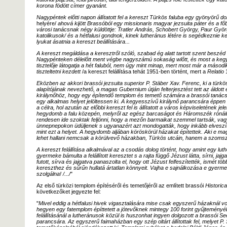
korona födött címer gyanánt.
Nagypéntek előtti napon állítatott fel a kereszt Türkös faluba egy gyönyörű 
helyére/
ahová kijött Brassóból egy missionaris magyar jezsuita páter és a fő
városi tanácsnak négy küldöttje: Tratler András, Schobert György, Paur Gy
katolikusok/ és a hétfalusi gondnok, kinek lutheránus létére is segédkeznie kel
lyukat ásatnia a kereszt beállítására...
A kereszt megáldása a keresztről szóló, szabad ég alatt tartott szent beszéd
Nagypénteken délelőtt ment végbe nagyszámú sokaság wlőtt, és most a keg
tisztelője látogatja a hét faluból, nem úgy mint minap, mert most már a másod
tiszteltetni kezdett
/a kereszt felállítása tehát 1951-ben történt, mert a
Relatio
1
Eközben az akkori brassói jezsuita superior P. Stäber Xav. Ferenc, ki a türkös
alapítójának nevezhető, a magas Gubernium útján felterjesztést tett az áldott
királynőhöz, hogy egy építendő templom és temető számára a brassói tanács 
egy alkalmas helyet jelöltessen ki. A kegyesszívű királynő parancsára éppen az 
a célra, hol azután az előbbi kereszt fel is állítatott a város képviseletének j
hegydomb a falu közepén, melyről az egész barcaságot és Háromszék rónáit le
rendesen ide szoktak feljönni, hogy a mezőn barmaikat szemmel tartsák, vag
ünnepnepokon üdüljenek s ugyanazért azt mondogatták, hogy inkább elveszí
mint ezt a helyet. A hegydomb aljában köröskörül házakat építettek. Aki e mag
lehet hallani nemcsak a körülvevő házakban, Türkös utcáin, hanem a szomszéd
A kereszt felállítása alkalmával az a csodás dolog történt, hogy amint egy l
gyermeke bámulta a felállított keresztet s a rajta függő Jézust látta, sírni, jajg
futott, sírva és jajgatva panaszolta el, hogy ott Jézust felfeszítették, ismét t
kereszthez és sűrűn hullatá ártatlan könnyeit. Vajha e sajnálkozása e gyer
szolgálna! /.../
"
Az első türközi templom építéséről és temetőjéről az említett brassói
Historica
következőket jegyezte fel:
"
Mivel eddig a hétfalusi hivek vigasztalására mise csak egyszerű házaknál vol
hegyen egy fatemplom építtetett a jótevőknek mintegy 100 forint gyűjteményé
felállításánál a lutheránusok közül is huszonhat ingyen dolgozott a brassói S
parancsára. Az egyszerű faimaházban egy szép oltárt állítottak fel, melyet P.