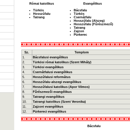
Római katolikus
Evangélikus
Türkös
Bácsfalu
Hosszúfalu
Türkös
Tatrang
Csernátfalu
Hosszúfalu (Alszeg)
Hosszúfalu (Fűrészmező)
Tatrang
Zajzon
Pürkerec
Sz.
Templom
1.
Bácsfalusi evangélikus
2.
Türkösi római katolikus (Szent Mihály)
3.
Türkösi evangélikus
4.
Csernátfalusi evangélikus
5.
Hosszúfalusi református
6.
Hosszúfalu-alszegi evangélikus
7.
Hosszúfalusi katolikus (Apor Vilmos)
8.
Fűrészmezői evangélikus
9.
Tatrangi evangélikus
10.
Tatrangi katolikus (Szent Veronika)
11.
Zajzoni evangélikus
12.
Pürkereci evangélikus
Bácsfalu