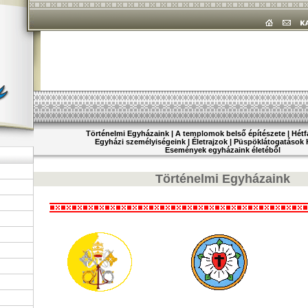
Történelmi Egyházaink
|
A templomok belső építészete
|
Hétf
Egyházi személyiségeink
|
Életrajzok
|
Püspöklátogatások 
Események egyházaink életéből
Történelmi Egyházaink