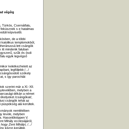
zad végéig
 Türkös, Csernátfalu,
n feküsznek s e hatalmas
düli képviselői.
rkösben, de a többi
gi katolikus templomokból,
utheránussá lett csángók
 itt mindenik faluban
egyszerű, szűk és ósdi
falu egyik legvégső
 mikor keletkezhetett az
tani, legföljebb /.../
elcsángósodott székely
at, s így parochiát
ok szerint már a XI.-XII.
ylevelében, melyben a
barcasági dékán a német
zékelyeket /csángókat/,
alusi csángók tehát az
i püspökség alá kerültek.
 okmányok nemlétében
y levele, melyben
ja. Hasonlóképpen V.
nt Mihály ecclesiájáról,
hogy Zent Mihályt, /.../
ény kézre kerültek,