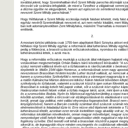
továbbá jelenti, hogy Szentmihaliban lévő Szent Mihály parochia dézmáját sza
törcsvári vár számára lefoglalták, de mivel a Tizedhez a világiaknak semmi j
a dézma ügyébe ne elegyedjetek, hanem azt egészen és sértetlenül kiszolgá
nevezett Szent Mihály parochiának.
"
Hogy Hétfalunak e Szent Mihály ecclesiája melyik faluban lehetett, mely falut
egyház nevéről Szentmihálinak nevezett el, azt nem nehéz kitalálni, mert Mát
ban kelt adománylevelében Zent Mihályfalva, másként Tharnatfalu a mostani 
említtetik.
2.
A mostani türkösi plébánia csak 1755-ben alapíttatott Báró Sztoyka akkori erdé
hétfalusi régi Szent Mihály egyház a reformáció által lutheránus Mihály-egyház
pedig a földesúrai, a brassói szászok erőszakoskodása, nyomása és vallási 
lutheránusokká lettek, s azok ma is.
Hogy a reformálás erőszakos munkájá a szászok által miképpen hajtatott végr
vonásokban megismerhetjük Orbán Balázs báró következő leírásaiból: "
A sz
szász nemzeti vállássá tévén ezt a tízfalusiakra is ráerőszakolták s beolvasz
törpítették le. Midőn 1544 táján Honterus, a reformációnak ezen nagy apostol
nevezetesen Brassóban hírdetni kezdte Luther tisztult vallását, az nemcsak a
hanem a szomszédos Székelyföld s nemsokára a vármegyei magyarság is elf
a midőn Kálmánchai Márton debreceni lelkész Kálvin hitelveit bővebben kifejt
székelység és tízfalusiak, valamint a szászok közül is igen sokan fölvették az
Brassóban is sokáig kelvét hitű papok voltak, sőt a szászok közt egész kápta
Határozottan kelvét hitüek voltak a tízfalu magyar lakói, azok, mint ilyen a kálv
és a szomszédos Bodola, Nyén és Márkossal egyházkerületileg a sepsi tract
később azonban, midőn a törcsvári vár elzálogosításával és eladásával e sz
került, annak úgy politikai, mint vallási elnyomása foganatosított. Brassó nem
lenyűgőzésével, hanem a Barcán csekély számban lévő szászok számát nö
elnémetesítését is feladatául tűzte ki. Erre nézve első lépésnek tekintette a Tí
lutheránussá tételét, azonban ezen tervük kivitelében nagy akadály volt az, ho
református iskolákban növelkedvén, onnan magyar műveltséget, magyar sze
nemzetiséget védő helvét hithez való ragaszkodást vitték magukkal e nép kö
fogékony szívébe. Első teendő volt tehát a brassóiak részéről a papok meg
sikerült is, de legnagyobb része minden vesztegetés és csábításnak ellentállo