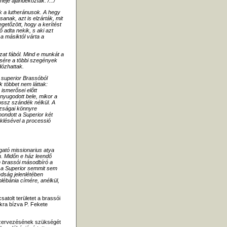
eje ajándékoztak. /.../
k a lutheránusok. A hegy
anak, azt is elzárták, mit
getőzött, hogy a kerítést
 adta nekik, s aki azt
a másiktól várta a
zat fából. Mind e munkát a
sére a többi szegények
dózhattak.
 superior Brassóból
k többet nem láttak:
ismerősei előtt
nyugodott bele, mikor a
rossz szándék nélkül. A
azságai könnyre
mondott a Superior két
eklésével a processió
lgató missionarius atya
n. Midőn e ház leendő
on brassói másodbíró a
de a Superior semmit sem
édság jelenlétében
plébánia címére, anélkül,
tolt területet a brassói
okra bízva P. Fekete
 szervezésének szükségét