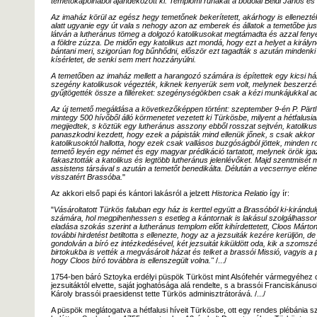
temetőkápolnából ajándékozott ki. Templomi ruhákat a bodolai Béldi János és n
Az imaház körül az egész hegy temetőnek bekerítetett, akárhogy is ellenezté
alatt ugyanie egy út vala s nehogy azon az emberek és állatok a temetőbe juss
látván a lutheránus tömeg a dolgozó katolikusokat megtámadta és azzal fenye
a földre zúzza. De midőn egy katolikus azt mondá, hogy ezt a helyet a királynő
bántani meri, szigorúan fog bűnhődni, először ezt tagadták s azután mindenki 
kísérletet, de senki sem mert hozzányúlni.
A temetőben az imaház mellett a harangozó számára is építettek egy kicsi há
szegény katolikusok végezték, kiknek kenyerük sem volt, melynek beszerzé
gyűjtögették össze a filléreket: szegénységökben csak a kézi munkájukkal a
Az új temető megáldása a következőképpen történt: szeptember 9-én P. Pärtl
mintegy 500 hívőből álló körmenetet vezetett ki Türkösbe, milyent a hétfalusia
megijedtek, s köztük egy lutheránus asszony ebből rosszat sejtvén, katolikus 
panaszkodni kezdett, hogy ezek a pápisták mind ellenük jőnek, s csak akkor 
katolikusoktól hallotta, hogy ezek csak vallásos buzgóságból jöttek, minden 
temető leyén egy német és egy magyar prédikáció tartatott, melynek örök ig
fakasztották a katolikus és legtöbb lutheránus jelenlévőket. Majd szentmisét 
assistens társával s azután a temetőt benedikálta. Délután a vecsernye elén
visszatért Brassóba.
"
Az akkori első papi és kántori lakásról a jelzett
Historica Relatio
így ír:
"
Vásároltatott Türkös faluban egy ház is kerttel együtt a Brassóból ki-kirándu
számára, hol megpihenhessen s esetleg a kántornak is lakásul szolgálhasso
eladása szokás szerint a lutheránus templom előtt kihírdettetett, Cloos Márt
további hirdetést betiltotta s ellenezte, hogy az a jezsuiták kezére kerüljön, 
gondolván a bíró ez intézkedésével, két jezsuitát kiküldött oda, kik a szomsz
birtokukba is vették a megvásárolt házat és telket a brassói Missió, vagyis a 
hogy Cloos bíró továbbra is ellenszegült volna."
/.../
1754-ben báró Sztoyka erdélyi püspök Türköst mint Alsófehér vármegyéhez csa
jezsuitáktól elvette, saját joghatósága alá rendelte, s a brassói Franciskánus
Károly brassói praesidenst tette Türkös adminisztrátorává. /.../
A püspök meglátogatva a hétfalusi híveit Türkösbe, ott egy rendes plébánia