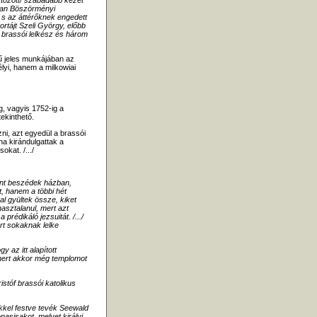
artozott/ szabadabb kezet
-ban Böszörményi
 s az áttérőknek engedett
ortájt Szeli György, előbb
e brassói lelkész és három
 jeles munkájában az
yi, hanem a milkowiai
g, vagyis 1752-ig a
ekinthető.
ni, azt egyedül a brassói
ha kirándulgattak a
kat. /.../
ent beszédek házban,
, hanem a többi hét
 gyültek össze, kiket
hasztalanul, mert azt
prédikáló jezsuitát. /.../
ert sokaknak lelke
gy az itt alapított
 mert akkor még templomot
istóf brassói katolikus
kkel festve tevék Seewald
onasisakot, melyet királyi