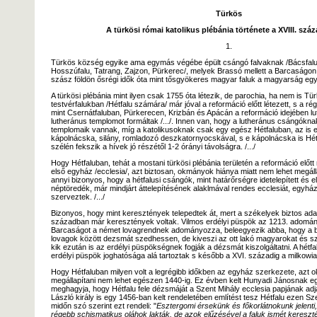
Türkös
A türkösi római katolikus plébánia története a XVIII. szá
1.
Türkös község egyike ama egymás végébe épült csángó falvaknak /Bácsfalu,
Hosszúfalu, Tatrang, Zajzon, Pürkerec/, melyek Brassó mellett a Barcaságo
szász földön ősrégi idők óta mint tősgyökeres magyar faluk a magyarság egye
A türkösi plébánia mint ilyen csak 1755 óta létezik, de parochia, ha nem is Tü
testvérfalukban /Hétfalu számára/ már jóval a reformáció előtt létezett, s a ré
mint Csernátfaluban, Pürkerecen, Krizbán és Apácán a reformáció idejében l
lutheránus templomot formáltak /.../. Innen van, hogy a lutheránus csángóknak
templomaik vannak, míg a katolikusoknak csak egy egész Hétfaluban, az is 
kápolnácska, silány, romladozó deszkatornyocskával, s e kápolnácska is Hét
szélén fekszik a hívek jó részétől 1-2 órányi távolságra. /.../
Hogy Hétfaluban, tehát a mostani türkösi plébánia területén a reformáció előtt
első egyház /ecclesia/, azt biztosan, okmányok hiánya miatt nem lehet megállapí
annyi bizonyos, hogy a hétfalusi csángók, mint határőrségre idetelepített és 
néptöredék, már mindjárt áttelepítésének alaklmával rendes ecclesiát, egyház
szerveztek. /.../
Bizonyos, hogy mint keresztények telepedtek át, mert a székelyek biztos adat
században már keresztények voltak. Vilmos erdélyi püspök az 1213. adomán
Barcaságot a német lovagrendnek adományozza, beleegyezik abba, hogy a 
lovagok között dezsmát szedhessen, de kiveszi az ott lakó magyarokat és s
kik ezután is az erdélyi püspökségnek fogják a dézsmát kiszolgáltatni. A hétf
erdélyi püspök joghatósága alá tartoztak s később a XVI. századig a milkowia
Hogy Hétfaluban milyen volt a legrégibb időkben az egyház szerkezete, azt
megállapítani nem lehet egészen 1440-ig. Ez évben kelt Hunyadi Jánosnak eg
meghagyja, hogy Hétfalu fele dézsmáját a Szent Mihály ecclesia papjának ad
László király is egy 1456-ban kelt rendeletében említést tesz Hétfalu ezen Sze
midőn szó szerint ezt rendeli: "
Esztergomi érsekünk és főkorlátnokunk jelenti, 
régebb schismatikus oláhok lakták, de azok elűzésével a faluk ismét kereszt