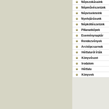
Népszokásaink
Népművészetünk
Népviseleteink
Nyelvjárásunk
Népköltészetünk
Pillanatképek
Eseménynaptár
Rendezvények
Arcképcsarnok
Hétfaluról írták
Könyvészet
Irodalom
Hétfalu
Könyvek