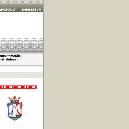
alusi temetők
|
Hétfaluban
|