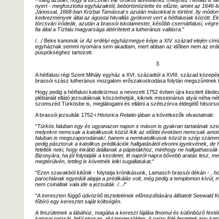
- főleg azután, hogy a törcsvári vár örökös átvételéhez /melyhez Hétfalu is t
nyert - megfosztotta egyházaiktól, bebörtönöztette és elűzte, amint az 1646
Jánossal, 1668-ban Krizbai Tamással s azután másokkal is történt. Ily módon
kedvezmények által az ágostai hitvallás gyökeret vert a hétfalusiak között. Ek
törcsvári íródeák, azután a brassói iskolamester, később csernátfalusi, végr
fia által a Tízfalu magyarsága áttérítetett a lutheránus vallásra.
"
/.../ Beke kanonok úr
Az erdélyi egyházmegye képe a XIV. század elején
című
egyháznak semmi nyomára sem akadtam, mert abban az időben nem az erdél
püspökséghez tartozott.
3.
A hétfalusi régi Szent Mihály egyház a XVI. századtól a XVIII. század közepéi
brassói szász lutheránus mozgalom erőszakoskodása folytán megszűntnek t
Hogy pedig a hétfalusi katolicizmus a nevezett 1752 évben újra kezdett éledez
plébániát ellátó jezsuitáknak köszönhetjük, kiknek missionárius atyái néha-né
szomszéd Türkösbe is, meglátogatni és ellátni a szétszórva éldegélő hitsorsoso
A brassói jezsuiták 1752-i
Historica Relatio
-jában a következők olvastatnak:
"
Türkös faluban egy és ugyanazon napon s máson is gyakran tartatának sz
melyekre nemcsak a katolikusok közül /kik az előbbi években nemcsak amott
faluban is megszaporodának/, hanem a nemkatolikusok közül is szép számmal
pedig pásztoruk a katolikus prédikációk hallgatásától elvonni igyekvének, de 
felelték neki, hogy inkább átállanak a pápistákhoz, minthogy ne hallgathassák a 
Bizonyára, ha jól folytatják a kezdetet, itt napról-napra bővebb aratás lesz, m
megtérül
vén, tettleg is követnék lelki sugallatukat.
"
"
Ezen szavakból kitűnik -
folytatja krónikásunk, Lamasch brassói dékán -
, ho
parochiának egyedüli alapja a prédikálás volt, még pedig a templomon kívül,
nem csináltak vala ide a jezsuiták. /.../
"
"
A kereszten függő üdvözítő tiszteletének előmozdítására állítatott Seewald Kr
főbíró egy keresztet saját költségén.
A feszületnek a lábához, magába a kereszt fájába finomul és különböző festé
katonai pajzsát, felül pirosan, alul tengerzölden. A pajzs fölé festettek egy kat