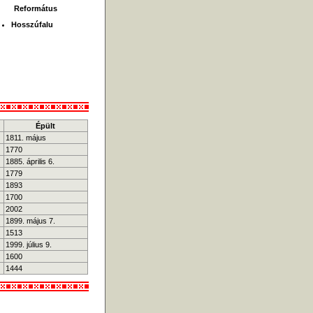
Református
Hosszúfalu
Épült
1811. május
1770
1885. április 6.
1779
1893
1700
2002
1899. május 7.
1513
1999. július 9.
1600
1444