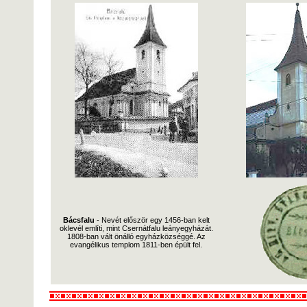
Bácsfalu
- Nevét először egy 1456-ban kelt
oklevél említi, mint Csernátfalu leányegyházát.
1808-ban vált önálló egyházközséggé. Az
evangélikus templom 1811-ben épült fel.