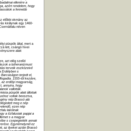
badalmai ellenére a
oga, azért rendelem, hogy
ltassátok a fennebb
 az előbbi okmány az
yás királynak egy 1460-
Csernátfalu néven
lyi püspök által, mert a
zá lett, csángó hívei
kényszere alatt
e, azt elég szelíd
ászok a lutheranizmust
tási terveik eszközeivé
a Erdélyben s
 Barcaságon terjedt el,
ogadta. 1555-től kezdve,
é, az erdélyi magyarság,
t, annyira, hogy
lanok vallották.
inista püspök alatt állottak
ushoz voltak beosztva,
egény nép Brassó alá
 elégedett meg e nép
velendő, ezen nép
zfalu lakóinak
gy a tízfalusiak papjai a
llemet s a magyar
rébe s csepegtették annak
nyerése. Egynémelynél ez
tt, az ilyeket aztán Brassó