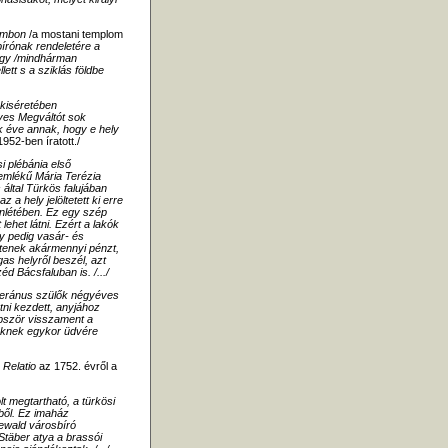
dombon
/a mostani templom
bírónak rendeletére a
örgy /mindhárman
lett s a sziklás földbe
 kiséretében
yes Megváltót sok
ik éve annak, hogy e hely
952-ben íratott./
i plébánia első
 emlékű Mária Terézia
által Türkös falujában
a hely jelöltetett ki erre
elenlétében. Ez egy szép
het látni. Ezért a lakók
y pedig vasár- és
tenek akármennyi pénzt,
as helyről beszél, azt
 Bácsfaluban is. /.../
utheránus szülők négyéves
atni kezdett, anyjához
öbbször visszament a
meknek egykor üdvére
 Relatio
az 1752. évről a
t megtartható, a türkösi
ből. Ez imaház
eewald városbíró
 Stäber atya a brassói