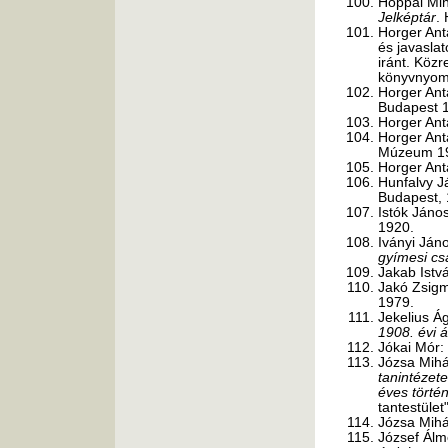
Hoppál Mih
Jelképtár
.
Horger Ant
és javaslat
iránt. Köz
könyvnyom
Horger Ant
Budapest 1
Horger Ant
Horger Ant
Múzeum 19
Horger Ant
Hunfalvy J
Budapest, 
Istók Jáno
1920.
Iványi Ján
gyímesi cs
Jakab Istv
Jakó Zsigm
1979.
Jekelius Á
1908. évi á
Jókai Mór:
Józsa Mihá
tanintézet
éves törté
tantestület
Józsa Mihá
József Ál