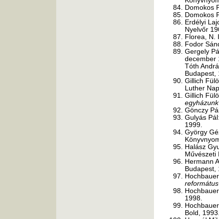
Könyvnyomd
Domokos P
Domokos P
Erdélyi Laj
Nyelvőr 19
Florea, N. 
Fodor Sán
Gergely Pá
december 1
Tóth Andrá
Budapest, 
Gillich Fül
Luther Nap
Gillich Fül
egyházunk
Gönczy Pá
Gulyás Pál
1999.
György Gé
Könyvnyomd
Halász Gyu
Művészeti 
Hermann Ant
Budapest, 
Hochbauer
református
Hochbauer
1998.
Hochbauer
Bold, 1993