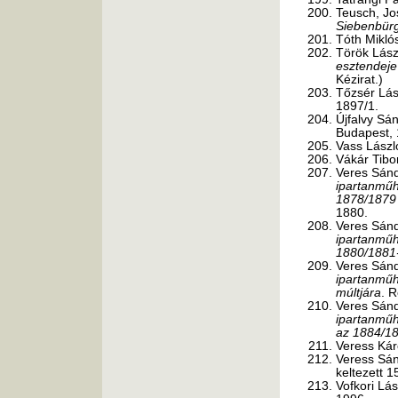
Teusch, J
Siebenbür
Tóth Mikló
Török Lász
esztendeje
Kézirat.)
Tőzsér Lás
1897/1.
Újfalvy Sá
Budapest, 
Vass Lászl
Vákár Tibo
Veres Sánd
ipartanműhe
1878/1879 
1880.
Veres Sánd
ipartanműhe
1880/1881-
Veres Sánd
ipartanműhe
múltjára
. 
Veres Sánd
ipartanműhe
az 1884/18
Veress Kár
Veress Sán
keltezett 1
Vofkori Lá