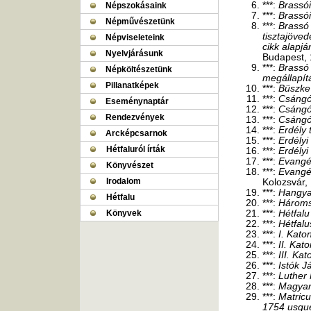
***:
Brassó
Népszokásaink
***:
Brassó
Népművészetünk
***:
Brassó 
tisztajöved
Népviseleteink
cikk alapjá
Nyelvjárásunk
Budapest, 
***:
Brassó 
Népköltészetünk
megállapít
Pillanatképek
***:
Büszke 
***:
Csángó
Eseménynaptár
***:
Csángó
Rendezvények
***:
Csángó
***:
Erdély 
Arcképcsarnok
***:
Erdélyi
Hétfaluról írták
***:
Erdélyi
***:
Evangél
Könyvészet
***:
Evangé
Irodalom
Kolozsvár,
***:
Hangya
Hétfalu
***:
Három
Könyvek
***:
Hétfalu
***:
Hétfalus
***:
I. Katon
***:
II. Kato
***:
III. Kat
***:
Istók J
***:
Luther
***:
Magyar 
***:
Matricu
1754 usqu