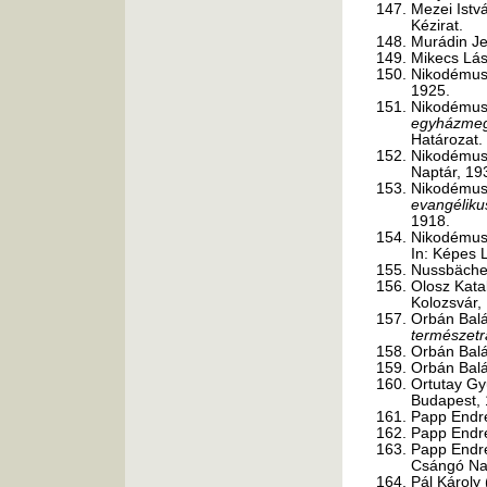
Mezei Istv
Kézirat.
Murádin Je
Mikecs Lás
Nikodémus
1925.
Nikodémus
egyházmegy
Határozat.
Nikodémus
Naptár, 19
Nikodémus
evangéliku
1918.
Nikodémus
In: Képes 
Nussbäche
Olosz Kata
Kolozsvár,
Orbán Bal
természetr
Orbán Bal
Orbán Bal
Ortutay Gy
Budapest, 
Papp Endr
Papp Endr
Papp Endr
Csángó Nap
Pál Károly 