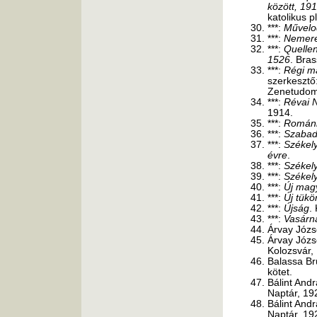
között, 19
katolikus p
***:
Művelo
***:
Nemer
***:
Quelle
1526
. Bra
***:
Régi m
szerkesztő
Zenetudomá
***:
Révai 
1914.
***:
Románi
***:
Szaba
***:
Székel
évre
.
***:
Székel
***:
Székel
***:
Új magy
***:
Új tükö
***:
Újság
.
***:
Vasárn
Árvay Józs
Árvay Józs
Kolozsvár,
Balassa B
kötet.
Bálint And
Naptár, 19
Bálint And
Naptár, 19