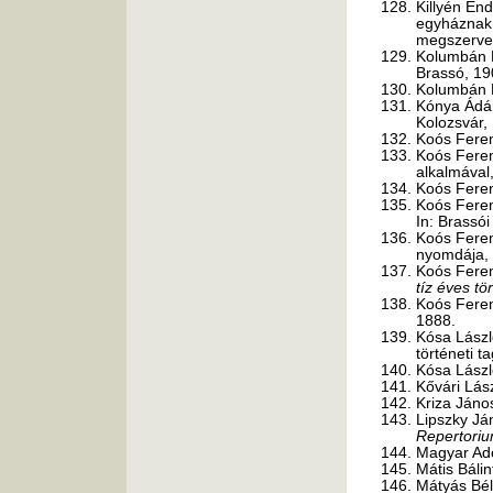
Killyén End
egyháznak,
megszervez
Kolumbán 
Brassó, 19
Kolumbán 
Kónya Ád
Kolozsvár,
Koós Fere
Koós Fere
alkalmával
Koós Fere
Koós Fere
In: Brassó
Koós Fere
nyomdája, 
Koós Fere
tíz éves tö
Koós Fere
1888.
Kósa László
történeti 
Kósa Lász
Kővári Lás
Kriza Jáno
Lipszky Já
Repertori
Magyar Ad
Mátis Bálin
Mátyás Bé