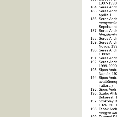
1997-1998
Seres And
Seres And
április 1.
Seres And
menyecskei
Sepsiszent
Seres And
hímzésmint
Seres And
Seres And
Novos, 199
Seres And
1983/3.
Seres And
Seres And
1999-2000
Sipos Andr
Naptár, 19
Sipos Andr
avatóünnep
irattára.)
Sipos Andr
Szabó Atti
Bukarest, 
Szokolay B
1926. 20. s
Tabák Andr
magyar kat
Tatrangi P