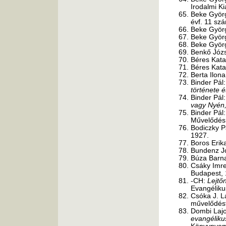
Irodalmi K
Beke Györ
évf. 11 sz
Beke Györ
Beke Györ
Beke Györ
Benkő Józ
Béres Kata
Béres Kata
Berta Ilon
Binder Pál
története 
Binder Pál
vagy Nyén,
Binder Pál
Művelődés,
Bodiczky P
1927.
Boros Erik
Bundenz Jó
Búza Barn
Csáky Imr
Budapest, 
-CH:
Lejtő
Evangéliku
Csóka J. L
művelődéstö
Dombi Lajo
evangéliku