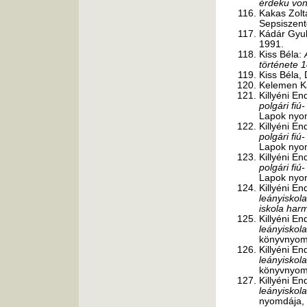
érdeku vo
Kakas Zolt
Sepsiszent
Kádár Gyu
1991.
Kiss Béla:
története 
Kiss Béla, 
Kelemen K
Killyéni En
polgári fiú
Lapok nyom
Killyéni En
polgári fiú
Lapok nyom
Killyéni En
polgári fiú
Lapok nyom
Killyéni En
leányiskola
iskola har
Killyéni En
leányiskola
könyvnyomd
Killyéni En
leányiskola
könyvnyomd
Killyéni En
leányiskola
nyomdája, 