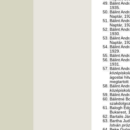
Bálint And
1935.
Bálint And
Naptár, 19
Bálint And
Naptár, 19
Bálint And
1930.
Bálint And
Naptár, 19
Bálint And
1929.
Bálint And
Bálint And
1931.
Bálint And
középiskol
ágostai hi
megtartott
Bálint And
középiskola
Bálint And
Bálintné B
szakdolgoz
Balogh Ed
Bukarest, 
Bartalis J
Bartha Jud
István próz
Beke Györg