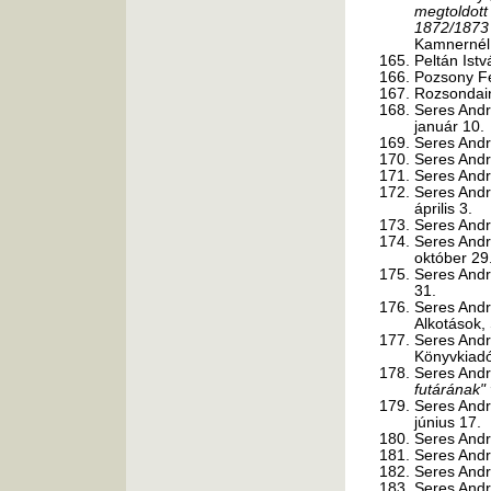
megtoldott 
1872/1873 
Kamnernél,
Peltán Ist
Pozsony F
Rozsondai
Seres And
január 10.
Seres And
Seres And
Seres And
Seres And
április 3.
Seres And
Seres And
október 29
Seres And
31.
Seres And
Alkotások,
Seres And
Könyvkiadó
Seres And
futárának"
Seres And
június 17.
Seres And
Seres And
Seres And
Seres And