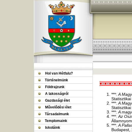
Hol van Hétfalu?
Történelmünk
Földrajzunk
A lakosságról
***:
A Magy
Statisztik
Gazdasági élet
***:
A Magy
Művelődési élet
Statisztika
***:
A magy
Társadalmunk
***:
Az Osz
Templomaink
Államnyom
***:
A Pall
Iskoláink
Budapest, 