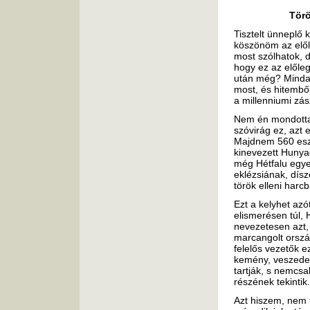
Törö
Tisztelt ünneplő 
köszönöm az elől
most szólhatok, d
hogy ez az előle
után még? Mindaz
most, és hitemből
a millenniumi zász
Nem én mondottam
szóvirág ez, azt 
Majdnem 560 eszt
kinevezett Hunya
még Hétfalu egye
eklézsiának, dís
török elleni harc
Ezt a kelyhet azó
elismerésen túl, 
nevezetesen azt, 
marcangolt orszá
felelős vezetők e
kemény, veszedel
tartják, s nemcs
részének tekintik.
Azt hiszem, nem