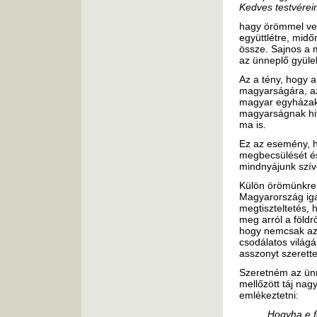
Kedves testvérei
hagy örömmel vet
együttlétre, midő
össze. Sajnos a 
az ünneplő gyülek
Az a tény, hogy 
magyarságára, azt
magyar egyházak 
magyarságnak hit
ma is.
Ez az esemény, h
megbecsülését és 
mindnyájunk szív
Külön örömünkre s
Magyarország iga
megtiszteltetés,
meg arról a föld
hogy nemcsak az 
csodálatos világá
asszonyt szerette
Szeretném az ünn
mellőzött táj nag
emlékeztetni:
Hogyha e f