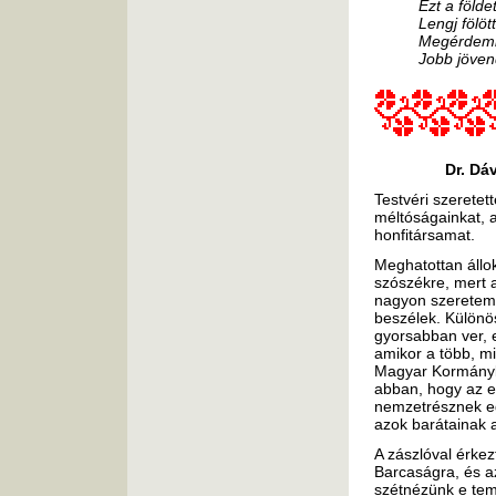
Ezt a földe
Lengj fölöt
Megérdeml
Jobb jöven
Dr. Dá
Testvéri szerete
méltóságainkat, 
honfitársamat.
Meghatottan állok
szószékre, mert a
nagyon szeretem,
beszélek. Különö
gyorsabban ver, 
amikor a több, m
Magyar Kormányba
abban, hogy az emb
nemzetrésznek egy
azok barátainak a
A zászlóval érkez
Barcaságra, és a
szétnézünk e tem