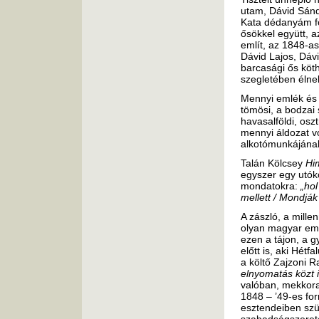
utam, Dávid Sánd
Kata dédanyám fö
ősökkel együtt, 
említ, az 1848-as 
Dávid Lajos, Dáv
barcasági ős köth
szegletében élne
Mennyi emlék és 
tömösi, a bodzai s
havasalföldi, osz
mennyi áldozat vo
alkotómunkájána
Talán Kölcsey
Hi
egyszer egy utóko
mondatokra:
„hol
mellett / Mondják
A zászló, a mille
olyan magyar eml
ezen a tájon, a 
előtt is, aki Hét
a költő Zajzoni R
elnyomatás közt 
valóban, mekkora
1848 – ’49-es fo
esztendeiben szük