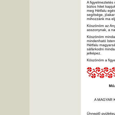
A figyelmeztetés m
biztos hitet kap
meg Hétfalu egés
segítsége, jóakar
mihozzánk ma elju
Köszönöm az Any
asszonynak, a na
Köszönöm mindazo
mindenható Isten
Hétfalu magyarsá
sáfárkodni minda
jelképez.
Köszönöm a figye
Móz
A MAGYAR 
Ünneplő gyülekez