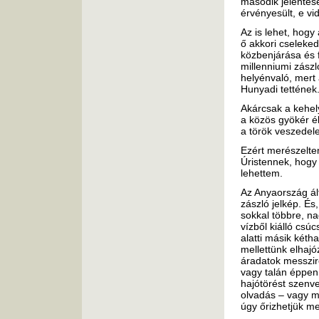
második jelentése
érvényesült, e vi
Az is lehet, hogy
ő akkori cseleke
közbenjárása és 
millenniumi zászl
helyénvaló, mert
Hunyadi tettének
Akárcsak a kehely
a közös gyökér é
a török veszedel
Ezért merészeltem
Úristennek, hogy
lehettem.
Az Anyaország ál
zászló jelkép. És
sokkal többre, na
vízből kiálló csú
alatti másik kéth
mellettünk elhaj
áradatok messzire
vagy talán éppen
hajótörést szenv
olvadás – vagy m
úgy őrizhetjük me