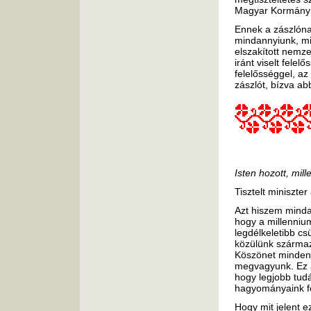
Magyar Kormány
Ennek a zászlóna
mindannyiunk, mi
elszakított nemze
iránt viselt felel
felelősséggel, az
zászlót, bízva a
Isten hozott, mill
Tisztelt miniszte
Azt hiszem mind
hogy a millenniu
legdélkeletibb c
közülünk származó
Köszönet mindenki
megvagyunk. Ez a
hogy legjobb tud
hagyományaink f
Hogy mit jelent 