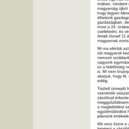
órában, mindent
magyarság újból 
hogy legyen kikn
élhetünk gazdago
gazdaságban, de k
most a 24. órába
cselekedni, és v
Antall József 11 
magyarnak minisz
Mi ma elértük az
túli magyarok ke
nemzeti szolidarit
vagyunk egymásér
ez a felelősség 
is. Mi nem kívánju
akarjuk, hogy itt
eddig.
Tisztelt ünneplő 
szeretnék vissza
zászlóval érkezte
meggyőződésem s
a megbékélést s
együttműködést h
jelenünk értékelé
Mit vesz észre e 
keretezi a zászló