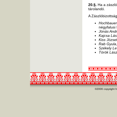
20.§.
Ha a zászló
tárolandó.
A Zászlóbizottság
Hochbauer
négyfalusi
Jónás And
Kajcsa Lás
Kiss Józse
Rab Gyula
Székely Le
Török Lász
©2006 copyright h