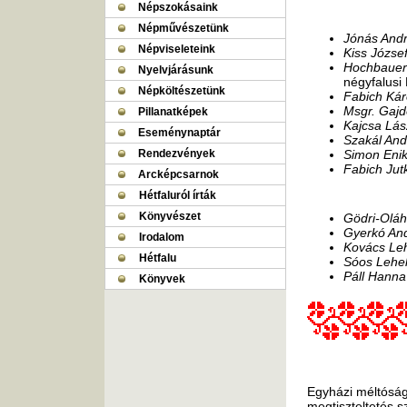
Népszokásaink
Népművészetünk
Jónás And
Népviseleteink
Kiss Józse
Hochbauer
Nyelvjárásunk
négyfalusi
Népköltészetünk
Fabich Kár
Msgr. Gajd
Pillanatképek
Kajcsa Lás
Eseménynaptár
Szakál And
Rendezvények
Simon Eni
Fabich Jut
Arcképcsarnok
Hétfaluról írták
Könyvészet
Gödri-Oláh
Gyerkó An
Irodalom
Kovács Leh
Hétfalu
Sóos Lehe
Páll Hanna 
Könyvek
Egyházi méltóság
megtiszteltetés s