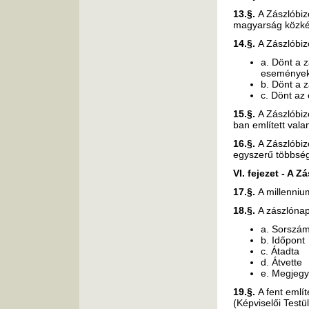
13.§.
A Zászlóbizo
magyarság közkép
14.§.
A Zászlóbiz
a. Dönt a 
események
b. Dönt a z
c. Dönt az
15.§.
A Zászlóbi
ban említett val
16.§.
A Zászlóbiz
egyszerű többség
VI. fejezet - A 
17.§.
A millenniu
18.§.
A zászlónap
a. Sorszá
b. Időpont
c. Átadta
d. Átvette
e. Megjeg
19.§.
A fent emlí
(Képviselői Testü