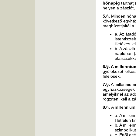
hónapig
tarthatj
helyen a zászlót
5.§.
Minden hón
következő egyház
megbízottjaitól a
a. Az átad
istentiszte
illetékes le
b. A zászl
naplóban (
aláírásukka
6.§. A millenniu
gyülekezet lelkés
felelősek.
7.§.
A millenniumi
egyházközségek v
amelyiknél az ado
rögzíteni kell a 
8.§.
A millennium
a. A mille
Hétfalun kí
b. A millen
szimbolikus
c. Ettől el