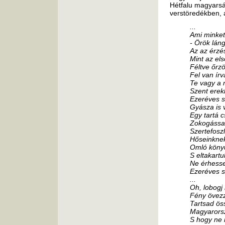
Hétfalu magyarsá
verstöredékben, 
...
Ami minket
- Örök láng
Az az érzé
Mint az el
Féltve őrz
Fel van írv
Te vagy a 
Szent erek
Ezeréves s
Gyásza is 
Egy tartá c
Zokogással
Szertefosz
Hőseinknek 
Omló könyü
S eltakartu
Ne érhess
Ezeréves s
...
Oh, lobogj 
Fény övezz
Tartsad ös
Magyarorsz
S hogy ne