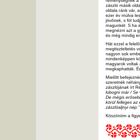
reménységnek a s
zászló másik old
oldala ránk vár,
ezer év múlva le
jövőnek, s föl tu
magunkét. S ha a
megnézni azt a g
és még mindig ere
Hát ezzel a felel
megtiszteltetés v
nagyon sok ember 
mindenképpen kö
magyarok voltak a
megkaphatták. Én
Mielőtt befejez
szeretnék néhány
zászlójának
írt R
lobogni már / Se v
De mégis erősebb 
körül felleges az 
zászlóaljnyi nép.”
Köszönöm a figye