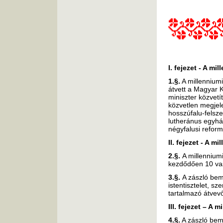
I. fejezet - A mi
1.§.
A millennium
átvett a Magyar 
miniszter közvetí
közvetlen megjelen
hosszúfalu-felsze
lutheránus egyház
négyfalusi refor
II. fejezet - A 
2.§.
A millennium
kezdődően 10 vas
3.§.
A zászló bem
istentisztelet, sz
tartalmazó átvevől
III. fejezet – A 
4.§.
A zászló bem