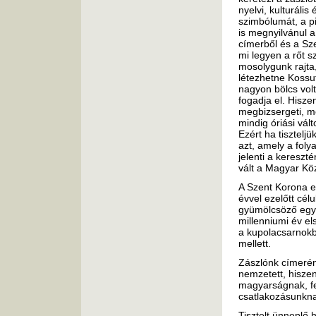
nyelvi, kulturáli
szimbólumát, a p
is megnyilvánul a
címerből és a Sze
mi legyen a rőt 
mosolygunk rajta,
létezhetne Kossu
nagyon bölcs volt
fogadja el. Hisze
megbizsergeti, m
mindig óriási vál
Ezért ha tisztelj
azt, amely a fol
jelenti a kereszt
vált a Magyar Kö
A Szent Korona e
évvel ezelőtt célu
gyümölcsöző együt
millenniumi év e
a kupolacsarnokba 
mellett.
Zászlónk címerén
nemzetett, hisze
magyarságnak, fej
csatlakozásunkn
Tisztelt ünneplő 