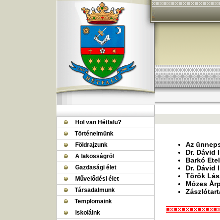
Hol van Hétfalu?
Történelmünk
Az ünneps
Földrajzunk
Dr. Dávid
A lakosságról
Barkó Ete
Gazdasági élet
Dr. Dávid
Török Lás
Művelődési élet
Mózes Árp
Társadalmunk
Zászlótart
Templomaink
Iskoláink