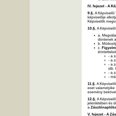
IV. fejezet - A K
9.§.
A Képviselői 
képviselője alkotj
Képviselők megv
10.§.
A Képviselői
a. Megválas
döntenek a
b. Módosít
c.
Figyelm
érintettek
- a 
- a 
- a 
stb. l
- a z
- má
11.§.
A Képviselő
eset valamelyike
esemény bekövet
12.§.
A Képviselő
jelenlétében és 
a
Zászlónaplób
V. fejezet - A Z