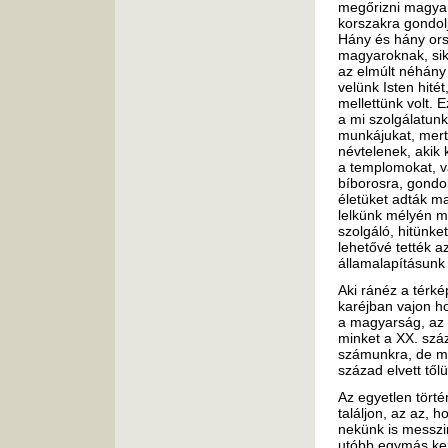
megőrizni magyar
korszakra gondol
Hány és hány orsz
magyaroknak, sik
az elmúlt néhány 
velünk Isten hitét
mellettünk volt. 
a mi szolgálatun
munkájukat, mert 
névtelenek, akik
a templomokat, v
bíborosra, gondol
életüket adták m
lelkünk mélyén m
szolgáló, hitünke
lehetővé tették 
államalapításunk
Aki ránéz a térk
karéjban vajon h
a magyarság, az 
minket a XX. száz
számunkra, de m
század elvett től
Az egyetlen tört
találjon, az az, 
nekünk is messzir
utóbb egymás kez