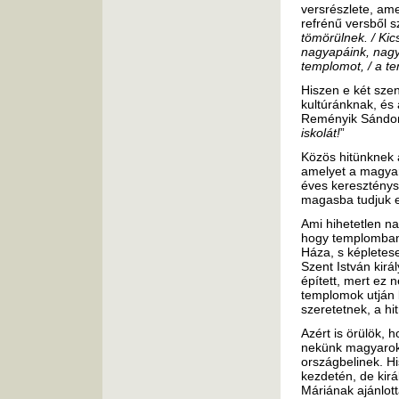
versrészlete, am
refrénű versből 
tömörülnek. / Kic
nagyapáink, nagy
templomot, / a te
Hiszen e két szen
kultúránknak, és 
Reményik Sándor 
iskolát!
”
Közös hitünknek 
amelyet a magyar 
éves kereszténys
magasba tudjuk em
Ami hihetetlen n
hogy templomban 
Háza, s képlete
Szent István kirá
épített, mert ez 
templomok utján b
szeretetnek, a hi
Azért is örülök, 
nekünk magyarokn
országbelinek. Hi
kezdetén, de kirá
Máriának ajánlott