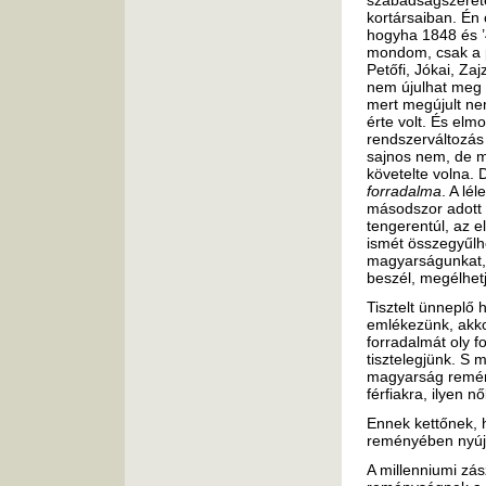
szabadságszerete
kortársaiban. Én 
hogyha 1848 és ’
mondom, csak a po
Petőfi, Jókai, Za
nem újulhat meg s
mert megújult nem
érte volt. És elm
rendszerváltozás 
sajnos nem, de m
követelte volna. 
forradalma
. A lé
másodszor adott 
tengerentúl, az e
ismét összegyűlh
magyarságunkat, 
beszél, megélhetj
Tisztelt ünneplő 
emlékezünk, akko
forradalmát oly fo
tisztelegjünk. S 
magyarság remény
férfiakra, ilyen 
Ennek kettőnek, 
reményében nyújt
A millenniumi zás