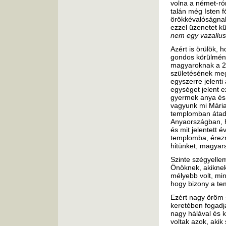
volna a német-róm
talán még Isten f
örökkévalóságna
ezzel üzenetet kü
nem egy vazallus 
Azért is örülök, 
gondos körül­mén
magyaroknak a 200
születésének meg
egyszerre jelenti
egységet jelent 
gyermek anya és 
vagyunk mi Mária
templomban átadni
Anyaországban, há
és mit jelentett 
templomba, érezn
hitünket, magyars
Szinte szégyelle
Önöknek, akiknek
mélyebb volt, min
hogy bizony a te
Ezért nagy öröm
keretében fogadj
nagy hálával és 
voltak azok, akik