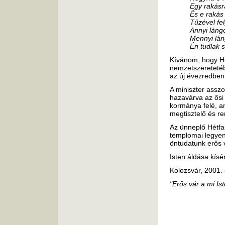
Egy rakásr
És e rakás
Tűzével fe
Annyi láng
Mennyi lán
Én tudlak s
Kívánom, hogy H
nemzetszeretetéb
az új évezredben
A miniszter assz
hazavárva az ősi
kormánya felé, an
megtisztelő és r
Az ünneplő Hétfa
templomai legyen
öntudatunk erős 
Isten áldása kísé
Kolozsvár, 2001.
"Erős vár a mi Is